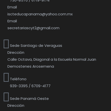
730-8570 / 6719-9174
Email
iscteducapanama@yahoo.com.mx
Email
secretariascyt2@gmail.com
Sede Santiago de Veraguas
Dirección
Calle Octava, Diagonal a la Escuela Normal Juan
Demostenes Arosemena
Teléfono
939-3395 / 6709-4177
Sede Panamá Oeste
Dirección